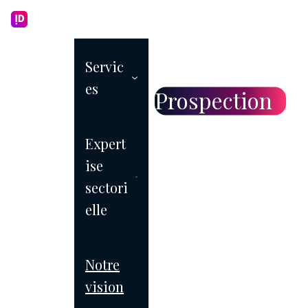
Nos articles sur la
Servic
es
thématique
Prospection
Expert
ise
sectori
elle
Tous
Notre
CRM
Hubspot
vision