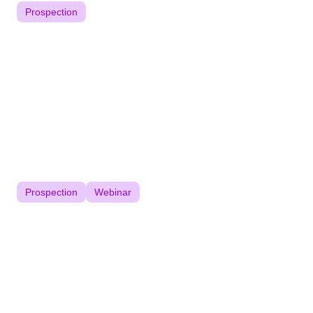
Prospection
Les 5 Meilleures Méthodes de
Prospection à connaitre en 2024
Vous êtes un responsable commercial à la recherche de
méthodes efficaces pour stimuler...
Lire l'article
21/09/2023
Prospection
Webinar
Comment aligner vos équipes sales et
marketing pour réussir sa prospection
commerciale ?
La coordination entre les équipes commerciales et
marketing est devenue un enjeu crucial...