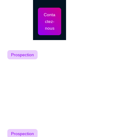
L'expérience utilisateur sur LinkedIn a été détérioré ces
Conta
dernières années : messages mal...
ctez-
nous
Lire l'article
29/11/2023
Prospection
Suivi de prospection : nos secrets pour
attirer plus de clients
Le suivi de prospection commerciale constitue le fil
conducteur entre l'intention...
Lire l'article
27/11/2023
Prospection