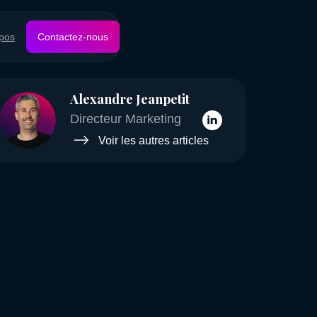
pos
Contactez-nous
Alexandre Jeanpetit
Directeur Marketing
Voir les autres articles