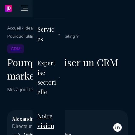
Servic
Accueil
Ideagency Blog
Pourquoi utiliser un CRM marketing ?
es
CRM
Pourquoi utiliser un CRM
Expert
ise
marketing ?
sectori
Mis à jour le 05 mars 2026
elle
Notre
Alexandre Jeanpetit
vision
Directeur Marketing