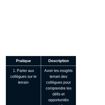
Bonus : 7 basiques du
marketing à appliquer !
En complément d'un bon CRM marketing, n'oubliez pas
d'appliquer les basiques du marketing (souvent oubliés)
:
Pratique
Description
1. Parler aux
Avoir les insights
collègues sur le
terrain des
terrain
collègues pour
comprendre les
défis et
opportunités