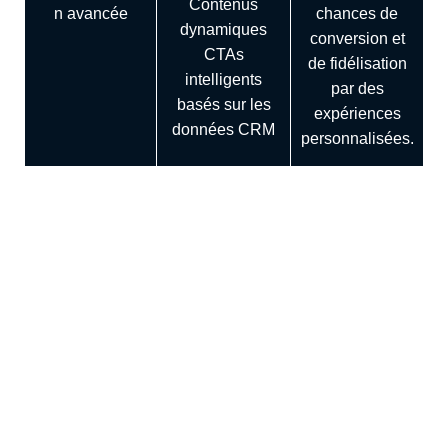
Contenus
n avancée
chances de
dynamiques
conversion et
CTAs
de fidélisation
intelligents
par des
basés sur les
expériences
données CRM
personnalisées.
Génération de leads qualifiés
Avec les
outils d'email marketing,
de
création de
landing pages
et de
formulaires
, ainsi que les
fonctionnalités avancées pour la gestion des publicités,
vous po
uvez capturer l'attention de vos prospects au
bon moment et sur les bons canaux. Ces o
utils vous
permettent de créer des messages ciblés et
personnalisés qui répondent précisément aux besoins
de vos audiences, augmentant ainsi les chances de
conversion.