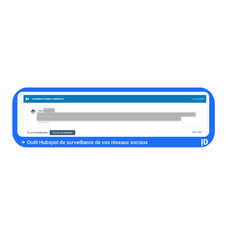
WhatsApp par exemple), vous pouvez interagir avec vos
prospects et clients sur les plateformes qu'ils utilisent le
plus. Cela vous permet de construire une présence
cohérente sur différents canaux et de proposer des
expériences utilisateur personnalisées et engageantes,
renforçant ainsi la relation avec votre audience.
Personnalisation avancée
Le CRM vous permet de créer des expériences
personnalisées à grande échelle grâce à des
contenus
dynamiques
et des
CTAs intelligents
. En exploitant les