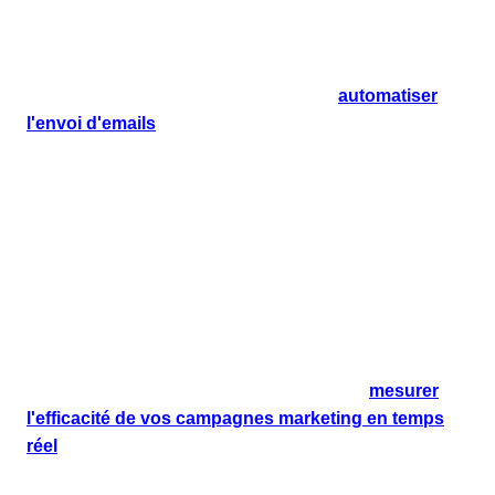
service marketing pour se concentrer sur des activités à
plus forte valeur ajoutée.
Grâce au CRM marketing, vous pouvez
automatiser
l'envoi d'emails
, la
segmentation des clients
, et
même certaines facettes de la
personnalisation
. Cela
se traduit par une augmentation de l'efficacité
opérationnelle, permettant à vos équipes de réaliser
plus avec moins et d'accélérer le cycle de vente.
Mesure et analyse de la performance
des campagnes
Avec un CRM marketing, vous avez accès à des
outils
d'analyse avancés
qui vous permettent de
mesurer
l'efficacité de vos campagnes marketing en temps
réel
. Cela vous offre la possibilité d'ajuster rapidement
vos stratégies en fonction des performances observées,