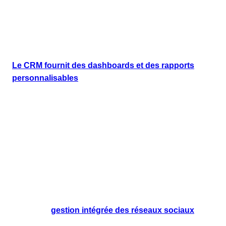
avec vos prospects sans intervention manuelle
constante.
Optimisation des campagnes marketing
Le CRM fournit des dashboards et des rapports
personnalisables
qui vous offrent une vue d'ensemble
sur les performances de vos campagnes. Vous pouvez
ainsi mesurer l'efficacité de vos actions marketing en
temps réel et ajuster vos stratégies pour maximiser le
retour sur investissement. Ces insights basés sur les
données vous aident à prendre des décisions éclairées
pour affiner vos campagnes et atteindre vos objectifs
plus efficacement.
Engagement multi-canal
Grâce à la
gestion intégrée des réseaux sociaux
, du
chat en direct
et des
campagnes par SMS
(via