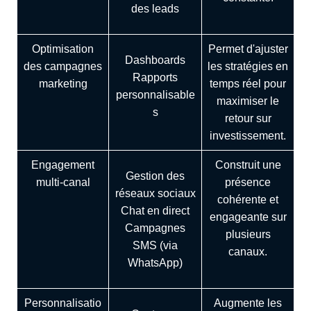
des leads
Optimisation
Permet d'ajuster
Dashboards
des campagnes
les stratégies en
Rapports
marketing
temps réel pour
personnalisable
maximiser le
s
retour sur
investissement.
Engagement
Construit une
Gestion des
multi-canal
présence
réseaux sociaux
cohérente et
Chat en direct
engageante sur
Campagnes
plusieurs
SMS (via
canaux.
WhatsApp)
Personnalisatio
Augmente les