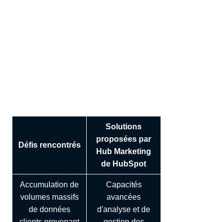
équipes marketing ?
En tant que responsable marketing, vous cherchez
constamment à optimiser vos campagnes, à gagner du
temps et à prouver l'efficacité de vos actions. Le Hub
Marketing de HubSpot est conçu pour répondre à ces
défis en vous offrant une suite complète d'outils intégrés.
Solutions
proposées par
Défis rencontrés
Hub Marketing
de HubSpot
Accumulation de
Capacités
volumes massifs
avancées
de données
d'analyse et de
clients provenant
gestion des