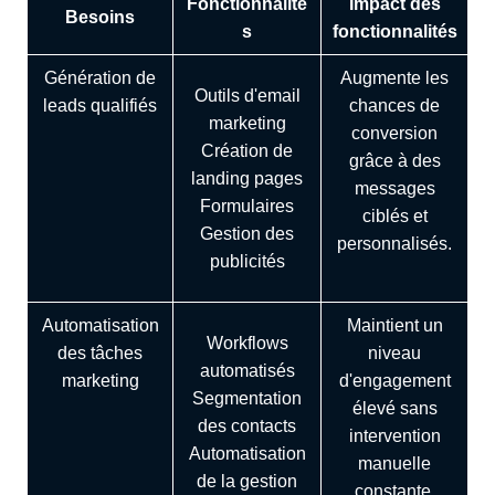
Fonctionnalité
Impact des
Besoins
s
fonctionnalités
Génération de
Augmente les
Outils d'email
leads qualifiés
chances de
marketing
conversion
Création de
grâce à des
landing pages
messages
Formulaires
ciblés et
Gestion des
personnalisés.
publicités
Automatisation
Maintient un
Workflows
des tâches
niveau
automatisés
marketing
d'engagement
Segmentation
élevé sans
des contacts
intervention
Automatisation
manuelle
de la gestion
constante.