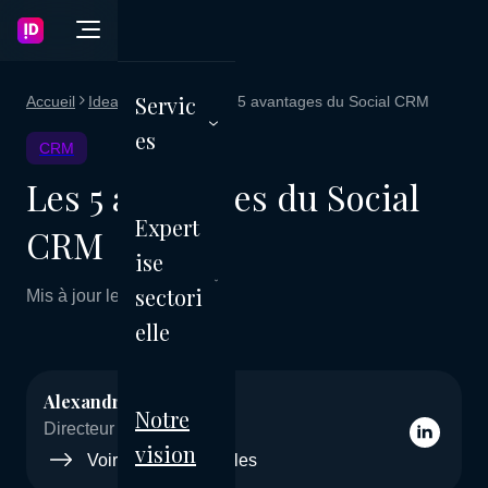
Servic
Accueil
Ideagency Blog
Les 5 avantages du Social CRM
es
CRM
Les 5 avantages du Social
Expert
CRM
ise
sectori
Mis à jour le 28 mai 2026
elle
Alexandre Jeanpetit
Notre
Directeur Marketing
vision
Voir les autres articles