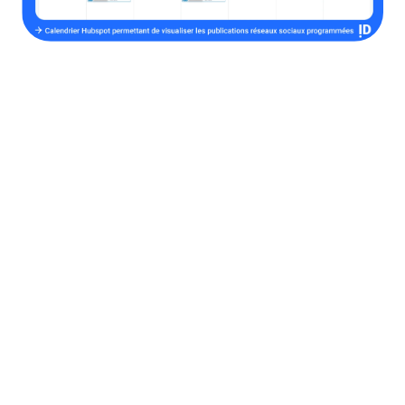
4. Personnalisez
l'engagement sur les
réseaux
Vous luttez pour offrir des expériences
personnalisées à vos clients sur les réseaux sociaux
?
Offrir une expérience personnalisée sur les réseaux
sociaux est essentiel pour engager et fidéliser les
clients, mais cela peut être difficile sans les bonnes
données.
En quoi le CRM vous aide à
personnaliser l'engagement sur les