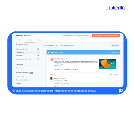
chaque commentaire, mention, ou message direct reçu
sur des plateformes comme Facebook, Twitter,
LinkedIn
,
et Instagram est accessible depuis le même endroit où
vous gérez vos autres canaux de communication client.
2. Décryptez les tendances
sociales