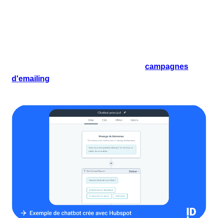
l'expérience client. Avec des outils comme les
propriétés personnalisées
et les
segments de
contacts dynamiques
, vous pouvez créer des
messages hautement ciblés qui résonnent avec les
besoins spécifiques de vos prospects et clients. La
personnalisation se prolonge dans les
campagnes
d'emailing
, les
pages de destination
et même les
chatbots
.