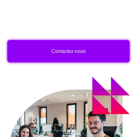
HubSpot, nous combinons expertise sec
torielle,
middleware propriétaire (KaffETL) pour l
a connexion
ERP et plateforme IA (Plemio) pour augmenter chaque
étape du pa
rcours acquéreur.
Contactez-nous