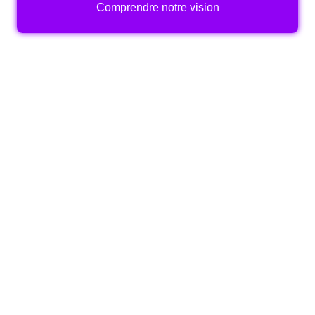
Comprendre notre vision
Une
expertise
immobilière
éprouvée
sur
le
terrain
Nous avons accompagn
é Bouygues Immobilier Belgium
dans la digitalisation complète de son parcours client en
six mois. Sit
e, espace acquéreur, espace
commercialisateur, CRM, intégration ERP :
nous
maîtrisons chaque brique du dispositif. Par
tenaire Elite