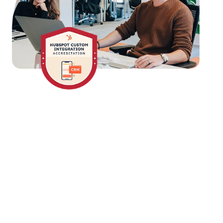
Ils
ont
implémenté
HubSpot
avec
Ideagency