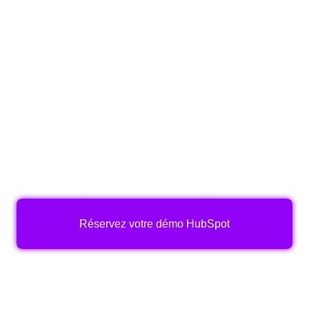
HubSpot,
un
CRM
qui
parle
le
langage
du
monde
du
logiciel
Réservez votre démo HubSpot
Sales Hub