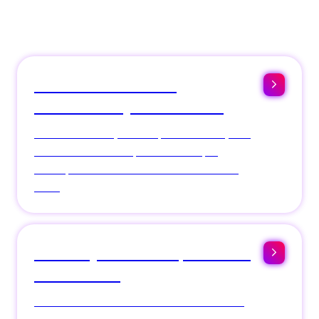
Donnez à vos clients
l'autonomie qu'ils méritent
C
onstr
uisez l'espace acquéreur et l'espace
commercialisateur que votre marque
mérite, connectés à votre CRM et à votre
ERP.
Un site qui convertit, connecté
à votre CRM
R
efondez votre site sur Content Hub a
vec