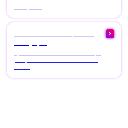
un catalogue de programmes synchronisé
en temps réel.
Connectez vos outils, libérez
vos équipes
S
y
nchronisez votre ERP métier et HubSpot
pour que la donnée circule sans res
saisie
ni écart.