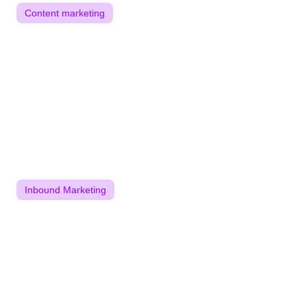
Content marketing
Funnel marketing : à chaque étape du
parcours d'achat son contenu
71% des acheteurs en B2B débutent leurs recherches
sur Google. Il est donc devenu urgent...
Lire l'article
25/10/2018
Inbound Marketing
Lead Nurturing : Guider vos Prospects
dans leur Parcours d'Achat
Selon MarketingSherpa, 79 % des prospects ne
deviendront jamais clients. La cause...