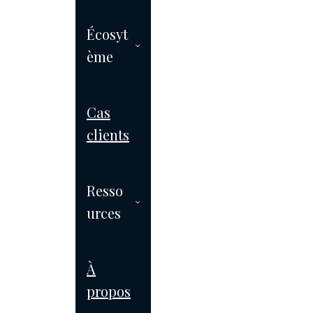
pages de site créées
Écosyt
270
ème
Articles de blog migrés
Cas
100%
clients
Administrable
Resso
urces
À
propos