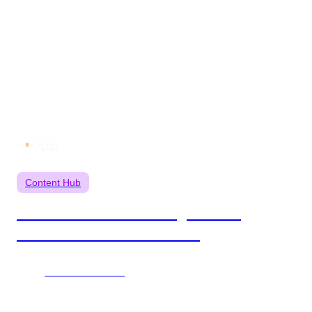
Autres
cas
clients
Content Hub
Refonte du site multilingue Alter
Solutions sur Content Hub
Lire le cas client