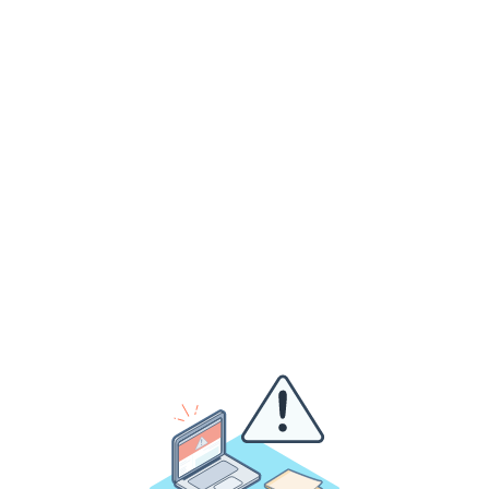
On
commence
avec
vous
?
Vous avez un projet similaire ? Prenez 30 minutes avec
notre équipe pour en discuter. Pas de pitch, juste un
échange concret sur vos enjeux.