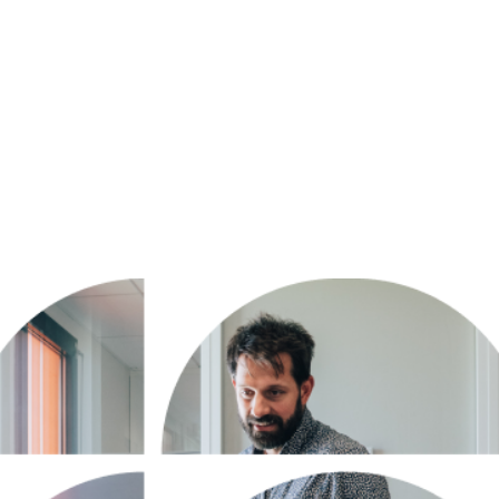
Marketing)
Vous
avez
besoin
d'un
site
multilingue
pensé
pour
la
conversion
?
Kaspr a refondu son site sur Content Hub pour servir
plusieurs marchés depuis une seule plateforme. Parlons
de votre projet.