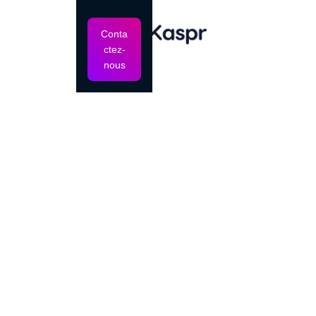
Conta
ctez-
nous
Secteur d'activité
Développement de logiciels
Site internet
https://www.kaspr.io
Taille d'entreprise
30 employés
Ancienneté
2018
Kaspr grandissait vite, mais son site ne suivait plus.