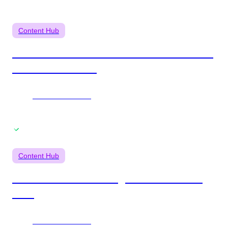
Content Hub
Amélioration continue du site de Dawex
sur Content Hub
Lire le cas client
Content Hub
Refonte du site Infolegale sur Content
Hub
Lire le cas client