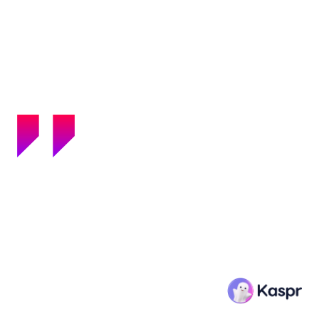
Projet difficile en amont avec une migration à l'identique,
tout en améliorant nos performances actuelles et en
répondant à nos enjeux de scalabilité à l'international.
Ideagency a su faire preuve de persévérance dans les
difficultés rencontrées pour mener à bien le projet.
Kaspr
Anne-Charlotte Lazou (Directrice