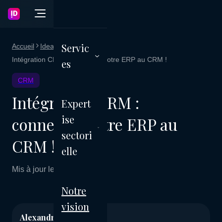
Servic
Accueil
Ideagency Blog
Intégration CRM : connectez votre ERP au CRM !
es
CRM
Intégration CRM :
Expert
ise
connectez votre ERP au
sectori
CRM !
elle
Mis à jour le 05 mars 2026
Notre
vision
Alexandre Jeanpetit