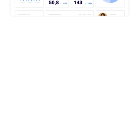
Les KPIs financiers : l'impact direct sur
votre rentabilité
CAC (Coût d'Acquisition Client)
Ce que c'est :
L'investissement total nécessaire pour
acquérir un nouveau client.
Calcul :
Dépenses marketing et commerciales ÷
Nombre de nouveaux clients
Pourquoi c'est important :
Il détermine votre
rentabilité. Si votre CAC est trop élevé par rapport à
votre prix de vente, votre modèle n'est pas viable.
Objectif business :
Le réduire constamment pour
améliorer vos marges.