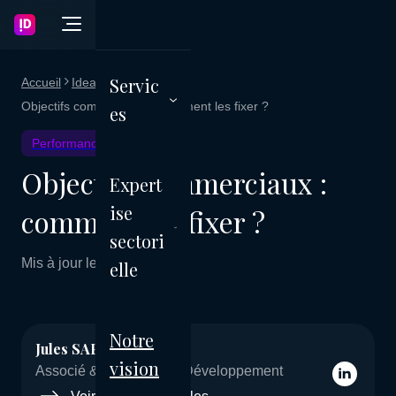
Servic
Accueil
Ideagency Blog
Objectifs commerciaux : comment les fixer ?
es
Performance commerciale
Objectifs commerciaux :
Expert
ise
comment les fixer ?
sectori
Mis à jour le 05 mars 2026
elle
Notre
Jules SAPET
vision
Associé & Directeur du Développement