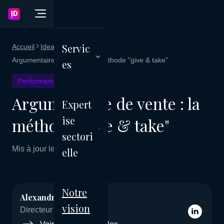
Servic
Accueil
Ideagency Blog
Argumentaire de vente : la méthode "give & take"
es
Performance commerciale
Argumentaire de vente : la
Expert
ise
méthode "give & take"
sectori
Mis à jour le 05 mars 2026
elle
Notre
Alexandre Jeanpetit
vision
Directeur Marketing