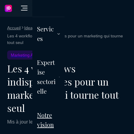
Servic
Accueil
Ideagency Blog
Les 4 workflows indispensables pour un marketing qui tourne
es
tout seul
Marketing Automation
Expert
Les 4 workflows
ise
indispensables pour un
sectori
elle
marketing qui tourne tout
seul
Notre
Mis à jour le 05 mars 2026
vision