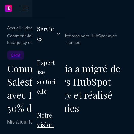
Servic
Accueil
Ideagency Blog
Comment Jahia a migré de Salesforce vers HubSpot avec
es
Ideagency et réalisé 50% d'économies
CRM
Expert
Comment Jahia a migré de
ise
Salesforce vers HubSpot
sectori
elle
avec Ideagency et réalisé
50% d'économies
Notre
Mis à jour le 21 avril 2026
vision