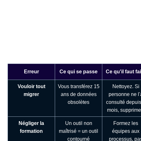
Ces économies sont directement réinvesties dans des
campagnes marketing et le renforcement de l'équipe.
Les 5 erreurs à éviter dans
votre migration
Erreur
Ce qui se passe
Ce qu'il faut fa
Vouloir tout
Vous transférez 15
Nettoyez. Si
migrer
ans de données
personne ne l'
obsolètes
consulté depuis
mois, supprime
Négliger la
Un outil non
Formez les
formation
maîtrisé = un outil
équipes aux
contourné
processus, pa