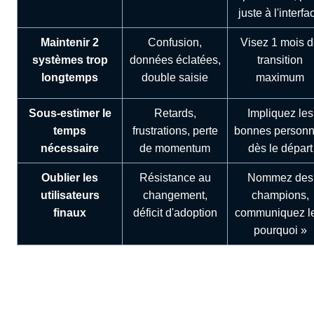
juste à l'interfa
Maintenir 2
Confusion,
Visez 1 mois 
systèmes trop
données éclatées,
transition
longtemps
double saisie
maximum
Sous-estimer le
Retards,
Impliquez les
temps
frustrations, perte
bonnes person
nécessaire
de momentum
dès le départ
Oublier les
Résistance au
Nommez des
utilisateurs
changement,
champions,
finaux
déficit d'adoption
communiquez l
pourquoi »
Au-delà de la migration :
construire une Entreprise