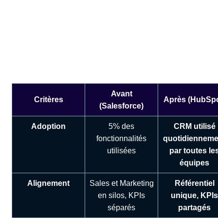
— Julian Maurel, Co-CEO Jahia
Les résultats concrets :
avant/après
Avant
Critères
Après (HubSpo
(Salesforce)
Adoption
5% des
CRM utilisé
fonctionnalités
quotidienneme
utilisées
par toutes le
équipes
Alignement
Sales et Marketing
Référentiel
en silos, KPIs
unique, KPIs
séparés
partagés