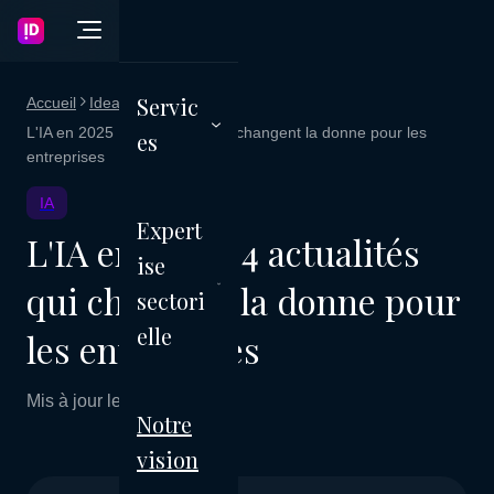
Servic
Accueil
Ideagency Blog
L'IA en 2025 : 4 actualités qui changent la donne pour les
es
entreprises
IA
Expert
L'IA en 2025 : 4 actualités
ise
qui changent la donne pour
sectori
elle
les entreprises
Mis à jour le 05 mars 2026
Notre
vision