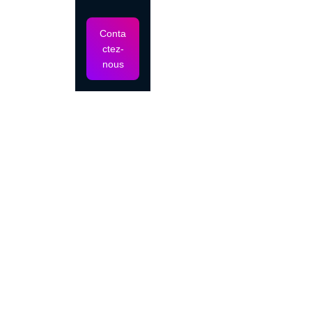
performances avec Q3
d'OpenAI
Conta
ctez-
nous
Fin 2023, un consensus s'était formé autour de l'idée
que nous atteignions peut-être les
limites des modèles
d'IA
. Mais OpenAI a bouleversé cette perception avec
son
modèle Q3
, qui a littéralement pulvérisé tous les
benchmarks qu'on pensait infranchissables. Ce qui est
fascinant, c'est que ça nous prouve que le
mur
technologique
qu'on imaginait n'existe pas vraiment -
ou en tout cas, il est encore très loin !
2. DeepSeek : la
démocratisation de l'IA
haute performance